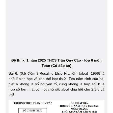
Đề thi kì 1 năm 2025 THCS Trần Quý Cáp - lớp 6 môn
Toán (Có đáp án)
Bài 6. (0,5 điểm ) Rosalind Elsie FranKlin (abcd -1958) là
nhà lí sinh học và tinh thể học tia X. Tìm năm sinh của bà,
biết a không là số nguyên tố, cũng không là hợp số; b là
hợp số lớn nhất có một chữ số; abcd chia hết cho 2;3;5 và
c<5