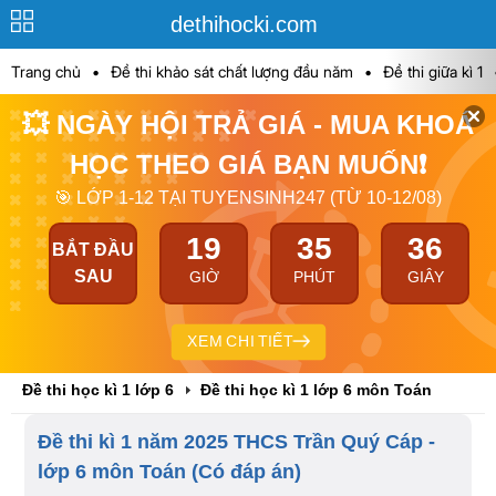
dethihocki.com
Trang chủ
•
Đề thi khảo sát chất lượng đầu năm
•
Đề thi giữa kì 1
💥 NGÀY HỘI TRẢ GIÁ - MUA KHOÁ
HỌC THEO GIÁ BẠN MUỐN❗
🎯 LỚP 1-12 TẠI TUYENSINH247 (TỪ 10-12/08)
19
35
36
BẮT ĐẦU
SAU
GIỜ
PHÚT
GIÂY
XEM CHI TIẾT
Đề thi học kì 1 lớp 6
Đề thi học kì 1 lớp 6 môn Toán
Đề thi kì 1 năm 2025 THCS Trần Quý Cáp -
lớp 6 môn Toán (Có đáp án)