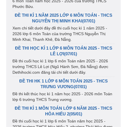
6 môn Toán năm học 2025 - 2026 của trường THCS
Phước Bửu.
ĐỀ THI KÌ 1 NĂM 2025 LỚP 6 MÔN TOÁN - THCS
NGUYỄN THỊ MINH KHAI(07/01)
Xem chi tiết dưới đây đề thi cuối học kì 1 năm 2025 -
2026 lớp 6 môn Toán của trường THCS Nguyễn Thị
Minh Khai, Thanh Khê, Đà Nẵng.
ĐỀ THI HỌC KÌ 1 LỚP 6 MÔN TOÁN 2025 - THCS
LÊ LỢI(07/01)
Đề thi cuối học kì 1 lớp 6 môn Toán năm 2025 - 2026
trường THCS Lê Lợi (Ngũ Hành Sơn, Đà Nẵng) được
Dethihocki.com đăng tải chi tiết dưới đây.
ĐỀ THI HK 1 LỚP 6 MÔN TOÁN 2025 - THCS
TRƯNG VƯƠNG(07/01)
Đề thi kết thúc học kì 1 năm học 2025 - 2026 môn Toán
lớp 6 trường THCS Trưng vương.
ĐỀ THI KÌ 1 MÔN TOÁN LỚP 6 NĂM 2025 - THCS
HÒA HIẾU 2(05/01)
Đề thi cuối học kì 1 lớp 6 môn Toán năm học 2025 -
2026 trường THCS Hòa Hiếu 2, phường Thái Hòa được