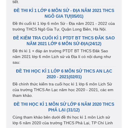
tiết.
ĐỀ THI KÌ 1 LỚP 6 MÔN SỬ - ĐỊA NĂM 2021 THCS
NGÔ GIA TỰ(05/01)
Đề thi cuối kì 1 lớp 6 môn Sử - Địa năm 2021 - 2022 của
trường THCS Ngô Gia Tự, Quận Long Biên, Hà Nội.
ĐỀ KIỂM TRA CUỐI KÌ 1 PTDT BT THCS ĐĂK SAO
NĂM 2021 LỚP 6 MÔN SỬ-ĐỊA(24/12)
Đề thi kì 1 + đáp án trường PTDT BT THCS Đăk Sao
năm 2021 lớp 6 môn Lịch sử và Địa lí có nội dung như
sau:
ĐỀ THI HỌC KÌ 1 LỚP 6 MÔN SỬ THCS AN LẠC
2020 - 2021(02/01)
Đề chính thức kiểm tra cuối học kì 1 lớp 6 môn Lịch Sử
của trường THCS An Lạc năm học 2020 - 2021, các em
tham khảo.
ĐỀ THI HỌC KÌ 1 MÔN SỬ LỚP 6 NĂM 2020 THCS
PHẢ LẠI (31/12)
Cùng tham khảo bên dưới đề thi học kì 1 môn Lịch sử
lớp 6 năm 2020 của trường THCS Phả Lại, TP Chí Linh