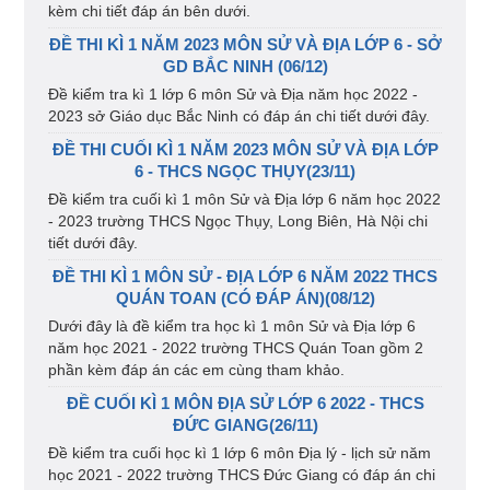
kèm chi tiết đáp án bên dưới.
ĐỀ THI KÌ 1 NĂM 2023 MÔN SỬ VÀ ĐỊA LỚP 6 - SỞ
GD BẮC NINH (06/12)
Đề kiểm tra kì 1 lớp 6 môn Sử và Địa năm học 2022 -
2023 sở Giáo dục Bắc Ninh có đáp án chi tiết dưới đây.
ĐỀ THI CUỐI KÌ 1 NĂM 2023 MÔN SỬ VÀ ĐỊA LỚP
6 - THCS NGỌC THỤY(23/11)
Đề kiểm tra cuối kì 1 môn Sử và Địa lớp 6 năm học 2022
- 2023 trường THCS Ngọc Thụy, Long Biên, Hà Nội chi
tiết dưới đây.
ĐỀ THI KÌ 1 MÔN SỬ - ĐỊA LỚP 6 NĂM 2022 THCS
QUÁN TOAN (CÓ ĐÁP ÁN)(08/12)
Dưới đây là đề kiểm tra học kì 1 môn Sử và Địa lớp 6
năm học 2021 - 2022 trường THCS Quán Toan gồm 2
phần kèm đáp án các em cùng tham khảo.
ĐỀ CUỐI KÌ 1 MÔN ĐỊA SỬ LỚP 6 2022 - THCS
ĐỨC GIANG(26/11)
Đề kiểm tra cuối học kì 1 lớp 6 môn Địa lý - lịch sử năm
học 2021 - 2022 trường THCS Đức Giang có đáp án chi