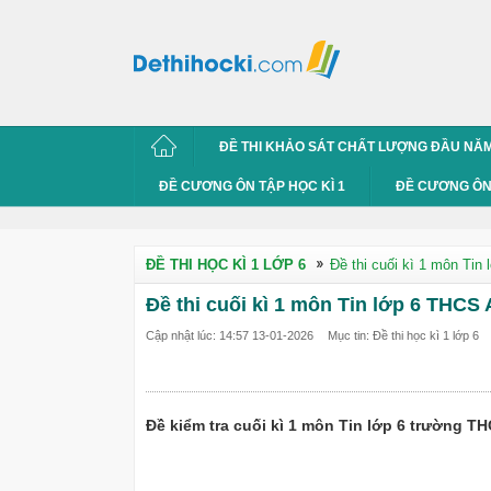
ĐỀ THI KHẢO SÁT CHẤT LƯỢNG ĐẦU NĂ
ĐỀ CƯƠNG ÔN TẬP HỌC KÌ 1
ĐỀ CƯƠNG ÔN 
ĐỀ THI HỌC KÌ 1 LỚP 6
Đề thi cuối kì 1 môn Tin
Đề thi cuối kì 1 môn Tin lớp 6 THCS
Cập nhật lúc: 14:57 13-01-2026
Mục tin: Đề thi học kì 1 lớp 6
Đề kiểm tra cuối kì 1 môn Tin lớp 6 trường 