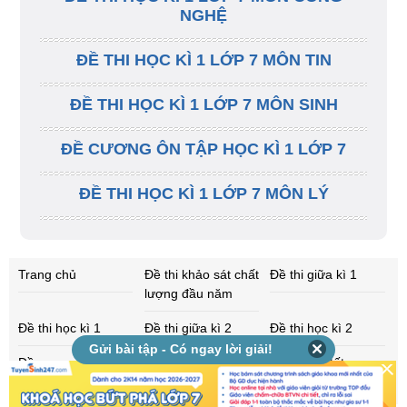
NGHỆ
ĐỀ THI HỌC KÌ 1 LỚP 7 MÔN TIN
ĐỀ THI HỌC KÌ 1 LỚP 7 MÔN SINH
ĐỀ CƯƠNG ÔN TẬP HỌC KÌ 1 LỚP 7
ĐỀ THI HỌC KÌ 1 LỚP 7 MÔN LÝ
Trang chủ
Đề thi khảo sát chất
Đề thi giữa kì 1
lượng đầu năm
Đề thi học kì 1
Đề thi giữa kì 2
Đề thi học kì 2
Gửi bài tập - Có ngay lời giải!
Đề cương ôn tập
Đề cương ôn tập
Đề thi thử tốt
học kì 1
học kì 2
nghiệp THPT