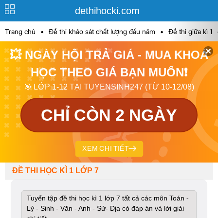
dethihocki.com
Trang chủ
•
Đề thi khảo sát chất lượng đầu năm
•
Đề thi giữa kì 1
💥 NGÀY HỘI TRẢ GIÁ - MUA KHOÁ
HỌC THEO GIÁ BẠN MUỐN❗
🎯 LỚP 1-12 TẠI TUYENSINH247 (TỪ 10-12/08)
CHỈ CÒN 2 NGÀY
XEM CHI TIẾT
ĐỀ THI HỌC KÌ 1 LỚP 7
Tuyển tập đề thi học kì 1 lớp 7 tất cả các môn Toán -
Lý - Sinh - Văn - Anh - Sử- Địa có đáp án và lời giải