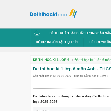
ĐỀ THI KHẢO SÁT CHẤT LƯỢNG ĐẦU NĂ
ĐỀ CƯƠNG ÔN TẬP HỌC KÌ 1
ĐỀ CƯƠNG ÔN 
ĐỀ THI HỌC KÌ 1 LỚP 6
Đề thi học kì 1 lớp 6 mô
Đề thi học kì 1 lớp 6 môn Anh - THC
Cập nhật lúc: 14:53 10-01-2026
Mục tin: Đề thi học kì 1 lớp 6
Dethihocki.com đăng tải dưới đây đề thi họ
học 2025-2026.