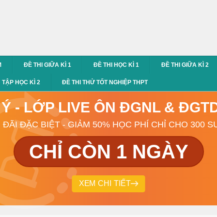
M
ĐỀ THI GIỮA KÌ 1
ĐỀ THI HỌC KÌ 1
ĐỀ THI GIỮA KÌ 2
TẬP HỌC KÌ 2
ĐỀ THI THỬ TỐT NGHIỆP THPT
 Ý - LỚP LIVE ÔN ĐGNL & ĐG
 ĐÃI ĐẶC BIỆT - GIẢM 50% HỌC PHÍ CHỈ CHO 300 S
CHỈ CÒN 1 NGÀY
XEM CHI TIẾT