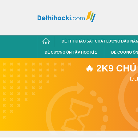
ĐỀ THI KHẢO SÁT CHẤT LƯỢNG ĐẦU NĂ
ĐỀ CƯƠNG ÔN TẬP HỌC KÌ 1
ĐỀ CƯƠNG ÔN 
🔥 2K9 CHÚ
ƯU