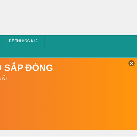
ĐỀ THI HỌC KÌ 2
TD SẮP ĐÓNG
UẤT