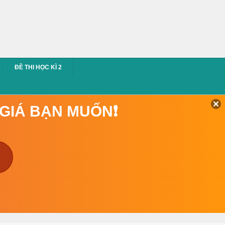
ĐỀ THI HỌC KÌ 2
 GIÁ BẠN MUỐN❗