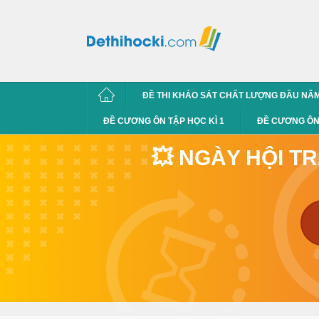
ĐỀ THI KHẢO SÁT CHẤT LƯỢNG ĐẦU NĂ
ĐỀ CƯƠNG ÔN TẬP HỌC KÌ 1
ĐỀ CƯƠNG ÔN 
💥 NGÀY HỘI T