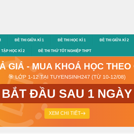
M
ĐỀ THI GIỮA KÌ 1
ĐỀ THI HỌC KÌ 1
ĐỀ THI GIỮA KÌ 2
TẬP HỌC KÌ 2
ĐỀ THI THỬ TỐT NGHIỆP THPT
RẢ GIÁ - MUA KHOÁ HỌC THEO
🎯 LỚP 1-12 TẠI TUYENSINH247 (TỪ 10-12/08)
BẮT ĐẦU SAU 1 NGÀY
XEM CHI TIẾT