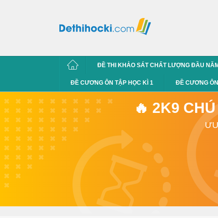
ĐỀ THI KHẢO SÁT CHẤT LƯỢNG ĐẦU NĂ
ĐỀ CƯƠNG ÔN TẬP HỌC KÌ 1
ĐỀ CƯƠNG ÔN 
🔥 2K9 CHÚ
ƯU