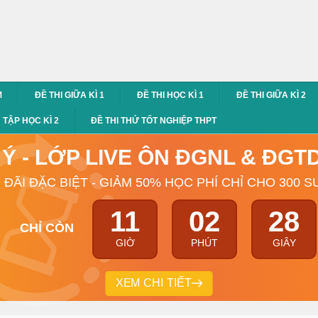
M
ĐỀ THI GIỮA KÌ 1
ĐỀ THI HỌC KÌ 1
ĐỀ THI GIỮA KÌ 2
TẬP HỌC KÌ 2
ĐỀ THI THỬ TỐT NGHIỆP THPT
 Ý - LỚP LIVE ÔN ĐGNL & ĐG
 ĐÃI ĐẶC BIỆT - GIẢM 50% HỌC PHÍ CHỈ CHO 300 S
11
02
27
CHỈ CÒN
GIỜ
PHÚT
GIÂY
XEM CHI TIẾT