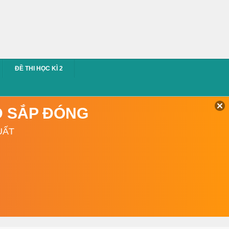
ĐỀ THI HỌC KÌ 2
TD SẮP ĐÓNG
UẤT