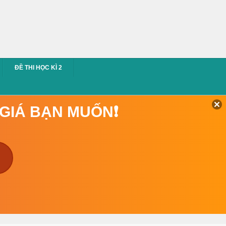
ĐỀ THI HỌC KÌ 2
 GIÁ BẠN MUỐN❗