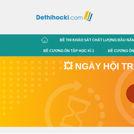
ĐỀ THI KHẢO SÁT CHẤT LƯỢNG ĐẦU NĂ
ĐỀ CƯƠNG ÔN TẬP HỌC KÌ 1
ĐỀ CƯƠNG ÔN 
💥 NGÀY HỘI T