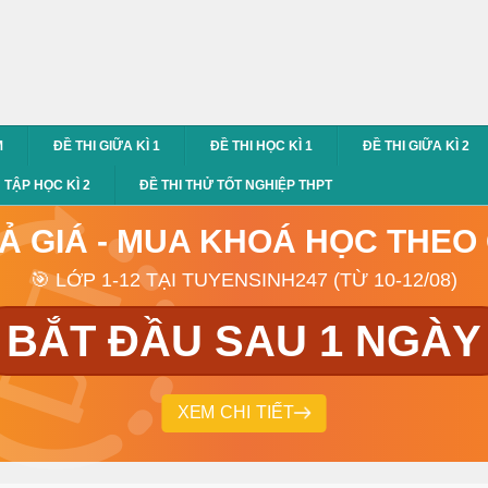
M
ĐỀ THI GIỮA KÌ 1
ĐỀ THI HỌC KÌ 1
ĐỀ THI GIỮA KÌ 2
TẬP HỌC KÌ 2
ĐỀ THI THỬ TỐT NGHIỆP THPT
RẢ GIÁ - MUA KHOÁ HỌC THEO
🎯 LỚP 1-12 TẠI TUYENSINH247 (TỪ 10-12/08)
BẮT ĐẦU SAU 1 NGÀY
XEM CHI TIẾT