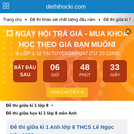
dethihocki.com
Trang chủ
•
Đề thi khảo sát chất lượng đầu năm
•
Đề thi giữa kì 1
💥 NGÀY HỘI TRẢ GIÁ - MUA KHOÁ
HỌC THEO GIÁ BẠN MUỐN❗
🎯 LỚP 1-12 TẠI TUYENSINH247 (TỪ 10-12/08)
06
48
32
BẮT ĐẦU
SAU
GIỜ
PHÚT
GIÂY
XEM CHI TIẾT
Đề thi giữa kì 1 lớp 8
Đề thi giữa học kì 1 lớp 8 môn Anh
Đề thi giữa kì 1 Anh lớp 8 THCS Lê Ngọc