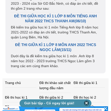
2023 - 2024 của Sở GD Bắc Ninh, có đáp án chi tiết, đề
thi gồm 2 trang như sau:
ĐỀ THI GIỮA HỌC KÌ 1 LỚP 8 MÔN TIẾNG ANH
NĂM 2022 THCS THANH AM(06/10)
Đề kiểm tra giữa học kì 1 môn Tiếng Anh lớp 8 năm học
2021-2022 có đáp án chi tiết, trường THCS Thanh Am,
quận Long Biên, Hà Nội.
ĐỀ THI GIỮA KÌ 1 LỚP 8 MÔN ANH 2022 THCS
NGỌC LÂM(15/11)
Dưới đây là đề kiểm tra giữa học kì 1 môn .Anh lớp 8
năm học 2022 - 2023 trường THCS Ngọc Lâm gồm 3
trang các em cùng tham khảo.
Trang chủ
Đề thi khảo sát chất
Đề thi giữa kì 1
lượng đầu năm
Đề thi học kì 1
Đề thi giữa kì 2
Đề thi học kì 2
Gửi bài tập - Có ngay lời giải!
Đề cương ôn tập
Đề cương ôn tập
Đề thi thử tốt