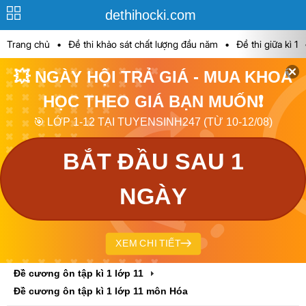
dethihocki.com
Trang chủ
•
Đề thi khảo sát chất lượng đầu năm
•
Đề thi giữa kì 1
💥 NGÀY HỘI TRẢ GIÁ - MUA KHOÁ
HỌC THEO GIÁ BẠN MUỐN❗
🎯 LỚP 1-12 TẠI TUYENSINH247 (TỪ 10-12/08)
BẮT ĐẦU SAU 1
NGÀY
XEM CHI TIẾT
Đề cương ôn tập kì 1 lớp 11
Đề cương ôn tập kì 1 lớp 11 môn Hóa