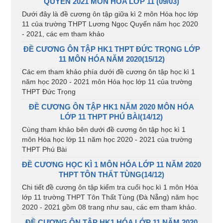
QUYẾN 2021 MÔN HÓA LỚP 11 (09/03)
Dưới đây là đề cương ôn tập giữa kì 2 môn Hóa học lớp
11 của trường THPT Lương Ngọc Quyến năm học 2020
- 2021, các em tham khảo
ĐỀ CƯƠNG ÔN TẬP HK1 THPT ĐỨC TRỌNG LỚP
11 MÔN HÓA NĂM 2020(15/12)
Các em tham khảo phía dưới đề cương ôn tập học kì 1
năm học 2020 - 2021 môn Hóa học lớp 11 của trường
THPT Đức Trọng
ĐỀ CƯƠNG ÔN TẬP HK1 NĂM 2020 MÔN HÓA
LỚP 11 THPT PHÚ BÀI(14/12)
Cùng tham khảo bên dưới đề cương ôn tập học kì 1
môn Hóa học lớp 11 năm học 2020 - 2021 của trường
THPT Phú Bài
ĐỀ CƯƠNG HỌC KÌ 1 MÔN HÓA LỚP 11 NĂM 2020
THPT TÔN THẤT TÙNG(14/12)
Chi tiết đề cương ôn tập kiểm tra cuối học kì 1 môn Hóa
lớp 11 trường THPT Tôn Thất Tùng (Đà Nẵng) năm học
2020 - 2021 gồm 08 trang như sau, các em tham khảo.
ĐỀ CƯƠNG ÔN TẬP HK1 HÓA LỚP 11 NĂM 2020