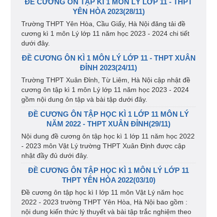
ĐỀ CƯƠNG ÔN TẬP KÌ 1 MÔN LÝ LỚP 11 - THPT
YÊN HÒA 2023(28/11)
Trường THPT Yên Hòa, Cầu Giấy, Hà Nội đăng tải đề
cương kì 1 môn Lý lớp 11 năm học 2023 - 2024 chi tiết
dưới đây.
ĐỀ CƯƠNG ÔN KÌ 1 MÔN LÝ LỚP 11 - THPT XUÂN
ĐỈNH 2023(24/11)
Trường THPT Xuân Đỉnh, Từ Liêm, Hà Nội cập nhật đề
cương ôn tập kì 1 môn Lý lớp 11 năm học 2023 - 2024
gồm nội dung ôn tập và bài tập dưới đây.
ĐỀ CƯƠNG ÔN TẬP HỌC KÌ 1 LỚP 11 MÔN LÝ
NĂM 2022 - THPT XUÂN ĐỈNH(29/11)
Nội dung đề cương ôn tập học kì 1 lớp 11 năm học 2022
- 2023 môn Vật Lý trường THPT Xuân Định được cập
nhật đầy đủ dưới đây.
ĐỀ CƯƠNG ÔN TẬP HỌC KÌ 1 MÔN LÝ LỚP 11
THPT YÊN HÒA 2022(03/10)
Đề cương ôn tập học kì I lớp 11 môn Vật Lý năm học
2022 - 2023 trường THPT Yên Hòa, Hà Nội bao gồm :
nội dung kiến thức lý thuyết và bài tập trắc nghiệm theo