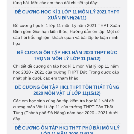
từng bài. Mời các em theo dõi chi tiết tại đây:
ĐỀ CƯƠNG HỌC KÌ 1 LỚP 11 MÔN LÝ 2021 THPT
XUÂN ĐỈNH(24/11)
Đề cương học kì 1 lớp 11 môn Lý năm 2021 THPT Xuân
Đỉnh gồm Giới hạn kiến thức; Hướng dẫn ôn tập; Một số
câu hỏi trắc nghiệm khách quan và bài tập tự luận minh
họa.
ĐỀ CƯƠNG ÔN TẬP HK1 NĂM 2020 THPT ĐỨC
TRỌNG MÔN LÝ LỚP 11 (15/12)
Chi tiết đề cương ôn tập học kì 1 môn Vật lý lớp 11 năm
học 2020 - 2021 của trường THPT Đức Trọng được cập
nhật phía dưới, các em tham khảo
ĐỀ CƯƠNG ÔN TẬP HK1 THPT TÔN THẤT TÙNG
2020 MÔN VẬT LÍ LỚP 11(15/12)
Các em học sinh cùng ôn tập kiểm tra học kì 1 với đề
cương môn Vật Lí lớp 11 của trường THPT Tôn Thất
Tùng (Thành phố Đà Nẵng) năm học 2020 - 2021 dưới
đây
ĐỀ CƯƠNG ÔN TẬP HK1 THPT PHÚ BÀI MÔN LÝ
LỚP 11 NĂM 2020 (14/12)