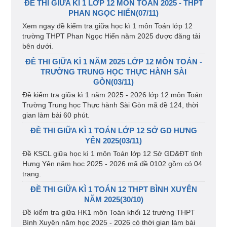
ĐỀ THI GIỮA KÌ 1 LỚP 12 MÔN TOÁN 2025 - THPT
PHAN NGỌC HIỂN(07/11)
Xem ngay đề kiểm tra giữa học kì 1 môn Toán lớp 12
trường THPT Phan Ngọc Hiển năm 2025 được đăng tải
bên dưới.
ĐỀ THI GIỮA KÌ 1 NĂM 2025 LỚP 12 MÔN TOÁN -
TRƯỜNG TRUNG HỌC THỰC HÀNH SÀI
GÒN(03/11)
Đề kiểm tra giữa kì 1 năm 2025 - 2026 lớp 12 môn Toán
Trường Trung học Thực hành Sài Gòn mã đề 124, thời
gian làm bài 60 phút.
ĐỀ THI GIỮA KÌ 1 TOÁN LỚP 12 SỞ GD HƯNG
YÊN 2025(03/11)
Đề KSCL giữa học kì 1 môn Toán lớp 12 Sở GD&ĐT tỉnh
Hưng Yên năm học 2025 - 2026 mã đề 0102 gồm có 04
trang.
ĐỀ THI GIỮA KÌ 1 TOÁN 12 THPT BÌNH XUYÊN
NĂM 2025(30/10)
Đề kiểm tra giữa HK1 môn Toán khối 12 trường THPT
Bình Xuyên năm học 2025 - 2026 có thời gian làm bài