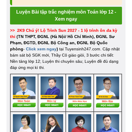
Luyện Bài tập trắc nghiệm môn Toán lớp 12 -
Xem ngay
>> 2K9 Chú ý! Lộ Trình Sun 2027 - 1 lộ trình ôn đa kỳ
thi
(TN THPT, ĐGNL (Hà Nội/ Hồ Chí Minh), ĐGNL Sư
Phạm, ĐGTD, ĐGNL Bộ Công an, ĐGNL Bộ Quốc
phòng
-
Click xem ngay
)
tại Tuyensinh247.com.
Cập nhật
bám sát bộ SGK mới, Thầy Cô giáo giỏi, 3 bước chi tiết:
Nền tảng lớp 12; Luyện thi chuyên sâu; Luyện đề đủ dạng
đáp ứng mọi kì thi.