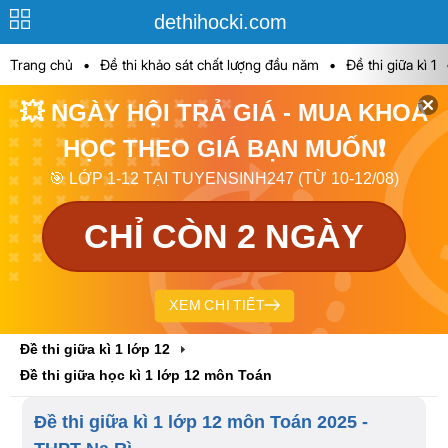
dethihocki.com
Trang chủ
•
Đề thi khảo sát chất lượng đầu năm
•
Đề thi giữa kì 1
💥 NGÀY HỘI TRẢ GIÁ - MUA KHOÁ
HỌC THEO GIÁ BẠN MUỐN❗
🎯 LỚP 1-12 TẠI TUYENSINH247 (TỪ 10-12/08)
CHỈ CÒN 2 NGÀY
XEM CHI TIẾT
Đề thi giữa kì 1 lớp 12
Đề thi giữa học kì 1 lớp 12 môn Toán
Đề thi giữa kì 1 lớp 12 môn Toán 2025 -