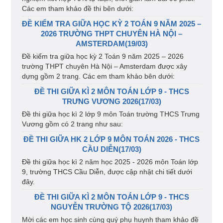
Các em tham khảo đề thi bên dưới:
ĐỀ KIỂM TRA GIỮA HỌC KỲ 2 TOÁN 9 NĂM 2025 –
2026 TRƯỜNG THPT CHUYÊN HÀ NỘI –
AMSTERDAM(19/03)
Đề kiểm tra giữa học kỳ 2 Toán 9 năm 2025 – 2026
trường THPT chuyên Hà Nội – Amsterdam được xây
dựng gồm 2 trang. Các em tham khảo bên dưới:
ĐỀ THI GIỮA KÌ 2 MÔN TOÁN LỚP 9 - THCS
TRƯNG VƯƠNG 2026(17/03)
Đề thi giữa học kì 2 lớp 9 môn Toán trường THCS Trưng
Vương gồm có 2 trang như sau:
ĐỀ THI GIỮA HK 2 LỚP 9 MÔN TOÁN 2026 - THCS
CẦU DIỄN(17/03)
Đề thi giữa học kì 2 năm học 2025 - 2026 môn Toán lớp
9, trường THCS Cầu Diễn, được cập nhật chi tiết dưới
đây.
ĐỀ THI GIỮA KÌ 2 MÔN TOÁN LỚP 9 - THCS
NGUYỄN TRƯỜNG TỘ 2026(17/03)
Mời các em học sinh cùng quý phụ huynh tham khảo đề